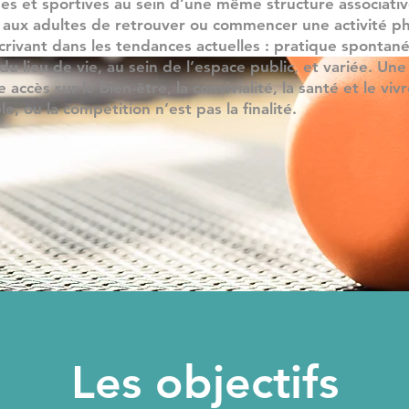
es et sportives au sein d’une même structure associative
aux adultes de retrouver ou commencer une activité p
scrivant dans les tendances actuelles : pratique spontan
du lieu de vie, au sein de l’espace public, et variée. Une
 accès sur le bien-être, la convivialité, la santé et le viv
, ou la compétition n’est pas la finalité.
Les objectifs