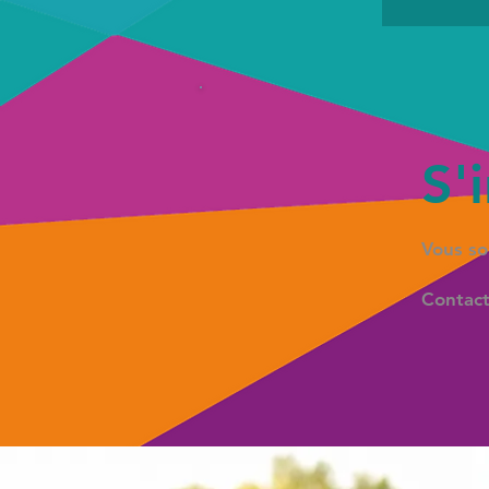
S'
Vous so
Contact