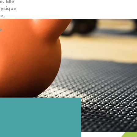
. Elle
hysique
ée,
re