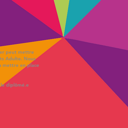
her peut mettre
ts Adulte. Nous
à mettre en place
.le diplômé.e