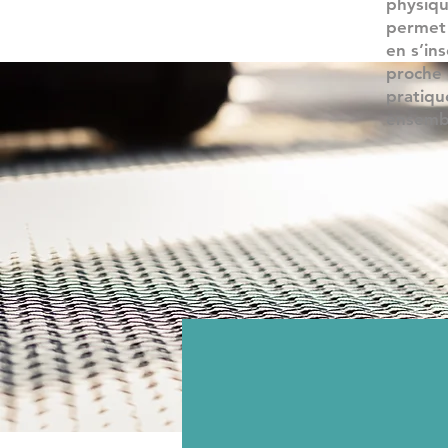
physiqu
permet 
en s’in
proche 
pratique
ensemble