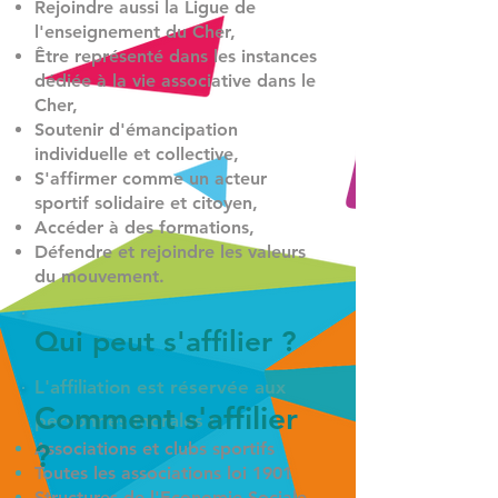
Rejoindre aussi la Ligue de
l'enseignement du Cher,
Être représenté dans les instances
dédiée à la vie associative dans le
Cher,
Soutenir d'émancipation
individuelle et collective,
S'affirmer comme un acteur
sportif solidaire et citoyen,
Accéder à des formations,
Défendre et rejoindre les valeurs
du mouvement.
Qui peut s'affilier ?
L'affiliation est réservée aux
Comment s'affilier
personnes morales :
?
Associations et clubs sportifs
Toutes les associations loi 1901
Structures de l'Economie Sociale